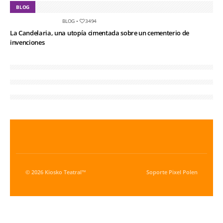
BLOG
BLOG
•
3494
La Candelaria, una utopía cimentada sobre un cementerio de
invenciones
© 2026 Kiosko Teatral™
Soporte
Pixel Polen