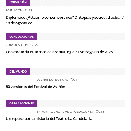
FORMACIÓN
FORMACIÓN
•
18
Diplomado ¿Actuar lo contemporáneo? Distopías y sociedad actual /
18 de agosto de...
CONVOCATORIAS
CONVOCATORIAS
•
22
Convocatoria IV Torneo de dramaturgia / 16 de agosto de 2026
DEL MUNDO
DEL MUNDO
,
NOTICIAS
•
54
80 versiones del Festival de Aviñón
OTRAS ACCIONES
EN PORTADA
,
NOTICIAS
,
OTRAS ACCIONES
•
218
Un repaso por la historia del Teatro La Candelaria