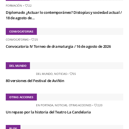
FORMACIÓN
•
22
Diplomado ¿Actuar lo contemporáneo? Distopías y sociedad actual /
18 de agosto de...
CONVOCATORIAS
CONVOCATORIAS
•
25
Convocatoria IV Torneo de dramaturgia / 16 de agosto de 2026
DEL MUNDO
DEL MUNDO
,
NOTICIAS
•
55
80 versiones del Festival de Aviñón
OTRAS ACCIONES
EN PORTADA
,
NOTICIAS
,
OTRAS ACCIONES
•
220
Un repaso por la historia del Teatro La Candelaria
BLOG