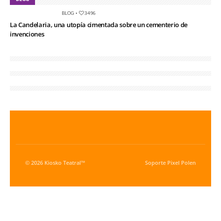
BLOG
•
3496
La Candelaria, una utopía cimentada sobre un cementerio de
invenciones
© 2026 Kiosko Teatral™
Soporte
Pixel Polen