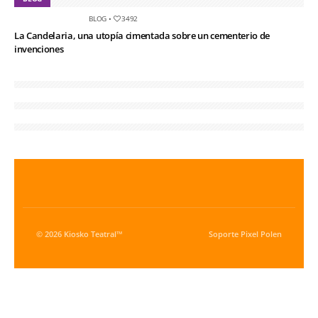
BLOG
•
3492
La Candelaria, una utopía cimentada sobre un cementerio de
invenciones
© 2026 Kiosko Teatral™
Soporte
Pixel Polen