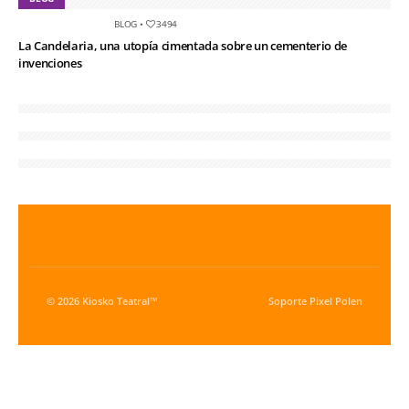
BLOG
•
3494
La Candelaria, una utopía cimentada sobre un cementerio de
invenciones
© 2026 Kiosko Teatral™
Soporte
Pixel Polen