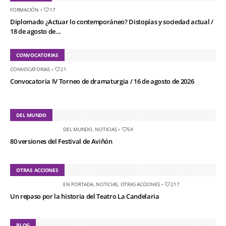
FORMACIÓN
•
17
Diplomado ¿Actuar lo contemporáneo? Distopías y sociedad actual /
18 de agosto de...
CONVOCATORIAS
CONVOCATORIAS
•
21
Convocatoria IV Torneo de dramaturgia / 16 de agosto de 2026
DEL MUNDO
DEL MUNDO
,
NOTICIAS
•
54
80 versiones del Festival de Aviñón
OTRAS ACCIONES
EN PORTADA
,
NOTICIAS
,
OTRAS ACCIONES
•
217
Un repaso por la historia del Teatro La Candelaria
BLOG