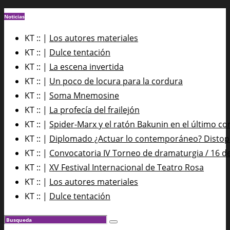
Noticias
KT :: |
Los autores materiales
KT :: |
Dulce tentación
KT :: |
La escena invertida
KT :: |
Un poco de locura para la cordura
KT :: |
Soma Mnemosine
KT :: |
La profecía del frailejón
KT :: |
Spider-Marx y el ratón Bakunin en el último co
KT :: |
Diplomado ¿Actuar lo contemporáneo? Distopía
KT :: |
Convocatoria IV Torneo de dramaturgia / 16 d
KT :: |
XV Festival Internacional de Teatro Rosa
KT :: |
Los autores materiales
KT :: |
Dulce tentación