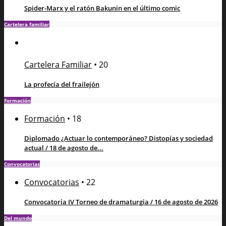
Spider-Marx y el ratón Bakunin en el último comic
Cartelera familiar
Cartelera Familiar
•
20
La profecía del frailejón
Formación
Formación
•
18
Diplomado ¿Actuar lo contemporáneo? Distopías y sociedad
actual / 18 de agosto de...
Convocatorias
Convocatorias
•
22
Convocatoria IV Torneo de dramaturgia / 16 de agosto de 2026
Del mundo