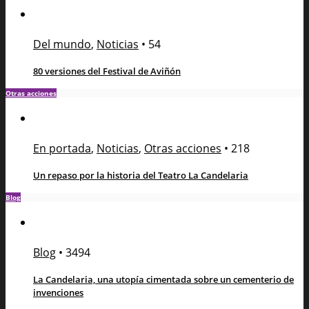
Del mundo
,
Noticias
•
54
80 versiones del Festival de Aviñón
Otras acciones
En portada
,
Noticias
,
Otras acciones
•
218
Un repaso por la historia del Teatro La Candelaria
Blog
Blog
•
3494
La Candelaria, una utopía cimentada sobre un cementerio de
invenciones