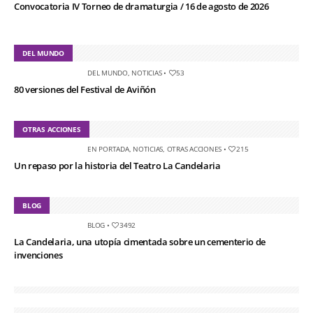
Convocatoria IV Torneo de dramaturgia / 16 de agosto de 2026
DEL MUNDO
DEL MUNDO
,
NOTICIAS
•
53
80 versiones del Festival de Aviñón
OTRAS ACCIONES
EN PORTADA
,
NOTICIAS
,
OTRAS ACCIONES
•
215
Un repaso por la historia del Teatro La Candelaria
BLOG
BLOG
•
3492
La Candelaria, una utopía cimentada sobre un cementerio de
invenciones