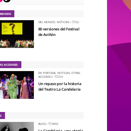
 MUNDO
DEL MUNDO
,
NOTICIAS
•
52
80 versiones del Festival
de Aviñón
AS ACCIONES
EN PORTADA
,
NOTICIAS
,
OTRAS
ACCIONES
•
214
Un repaso por la historia
del Teatro La Candelaria
G
BLOG
•
3492
La Candelaria, una utopía