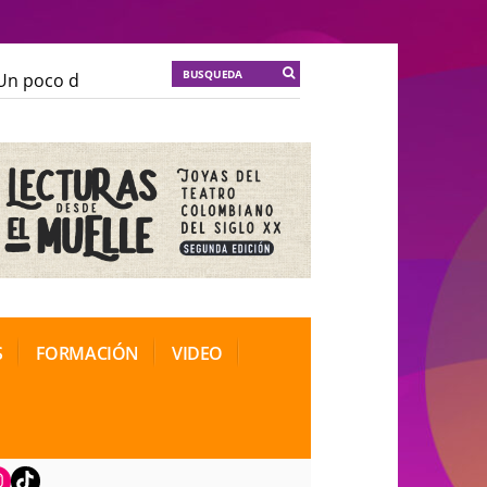
 poco de locura para la cordura
KT :: |
Soma Mnemos
 poco de locura para la cordura
KT :: |
Soma Mnemos
ional de Teatro Rosa
ional de Teatro Rosa
S
FORMACIÓN
VIDEO
book
nstagram
TikTok