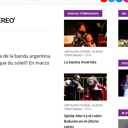
NUEVAS TEMPORADAS
DEL
EREO’
CARTELERA TEATRAL
,
NUEVAS
ia de la banda argentina
TEMPORADAS
•
14
La escena invertida
rque du soleil? En marzo
OTR
CARTELERA TEATRAL
,
NUEVAS
TEMPORADAS
•
13
BLO
Spider-Marx y el ratón
Bakunin en el último
comic