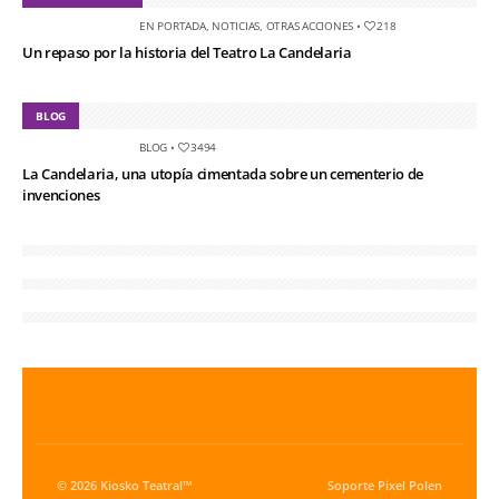
EN PORTADA
,
NOTICIAS
,
OTRAS ACCIONES
•
218
Un repaso por la historia del Teatro La Candelaria
BLOG
BLOG
•
3494
La Candelaria, una utopía cimentada sobre un cementerio de
invenciones
© 2026 Kiosko Teatral™
Soporte
Pixel Polen