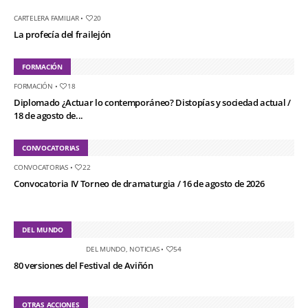
CARTELERA FAMILIAR
•
20
La profecía del frailejón
FORMACIÓN
FORMACIÓN
•
18
Diplomado ¿Actuar lo contemporáneo? Distopías y sociedad actual /
18 de agosto de...
CONVOCATORIAS
CONVOCATORIAS
•
22
Convocatoria IV Torneo de dramaturgia / 16 de agosto de 2026
DEL MUNDO
DEL MUNDO
,
NOTICIAS
•
54
80 versiones del Festival de Aviñón
OTRAS ACCIONES