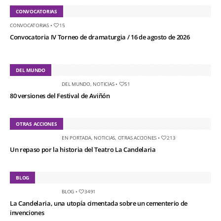
CONVOCATORIAS
CONVOCATORIAS
•
15
Convocatoria IV Torneo de dramaturgia / 16 de agosto de 2026
DEL MUNDO
DEL MUNDO
,
NOTICIAS
•
51
80 versiones del Festival de Aviñón
OTRAS ACCIONES
EN PORTADA
,
NOTICIAS
,
OTRAS ACCIONES
•
213
Un repaso por la historia del Teatro La Candelaria
BLOG
BLOG
•
3491
La Candelaria, una utopía cimentada sobre un cementerio de
invenciones