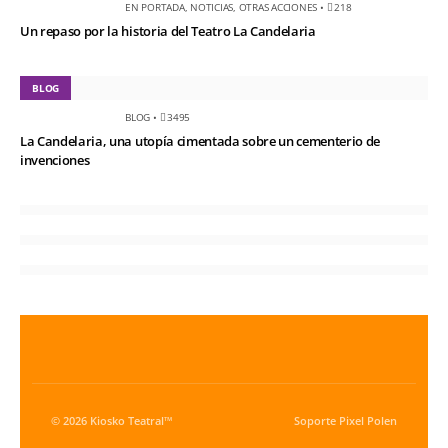
EN PORTADA
,
NOTICIAS
,
OTRAS ACCIONES
•
218
Un repaso por la historia del Teatro La Candelaria
BLOG
BLOG
•
3495
La Candelaria, una utopía cimentada sobre un cementerio de
invenciones
© 2026 Kiosko Teatral™
Soporte
Pixel Polen