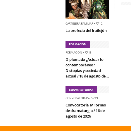
CARTELERA FAMILIAR
•
12
La profecía del frailejón
FORMACIÓN
FORMACIÓN
•
15
Diplomado ¿Actuar lo
contemporáneo?
Distopías y sociedad
actual / 18 de agosto de...
CONVOCATORIAS
CONVOCATORIAS
•
19
Convocatoria IV Torneo
de dramaturgia / 16 de
agosto de 2026