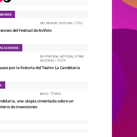
 MUNDO
DEL MUNDO
,
NOTICIAS
•
52
rsiones del Festival de Aviñón
AS ACCIONES
EN PORTADA
,
NOTICIAS
,
OTRAS
ACCIONES
•
215
paso por la historia del Teatro La Candelaria
G
BLOG
•
3492
ndelaria, una utopía cimentada sobre un
terio de invenciones