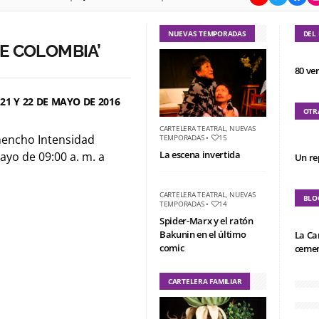
NUEVAS TEMPORADAS
DEL
E COLOMBIA’
80 ve
1 Y 22 DE MAYO DE 2016
OTR
CARTELERA TEATRAL
,
NUEVAS
hencho Intensidad
TEMPORADAS
•
15
La escena invertida
ayo de 09:00 a. m. a
Un re
CARTELERA TEATRAL
,
NUEVAS
BLO
TEMPORADAS
•
14
Spider-Marx y el ratón
Bakunin en el último
La Ca
comic
cemen
CARTELERA FAMILIAR