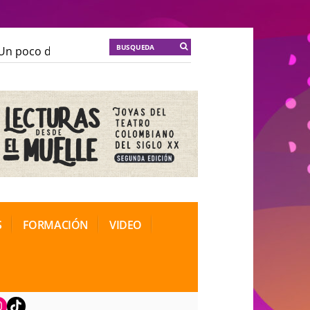
n poco de locura para la cordura
KT :: |
Soma Mnemos
n poco de locura para la cordura
KT :: |
Soma Mnemos
ional de Teatro Rosa
ional de Teatro Rosa
S
FORMACIÓN
VIDEO
book
nstagram
TikTok