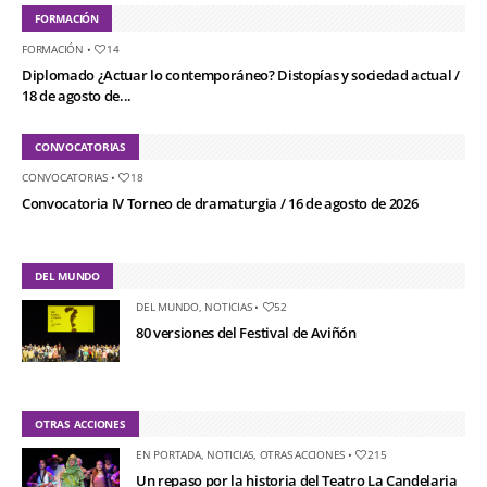
FORMACIÓN
FORMACIÓN
•
14
Diplomado ¿Actuar lo contemporáneo? Distopías y sociedad actual /
18 de agosto de...
CONVOCATORIAS
CONVOCATORIAS
•
18
Convocatoria IV Torneo de dramaturgia / 16 de agosto de 2026
DEL MUNDO
DEL MUNDO
,
NOTICIAS
•
52
80 versiones del Festival de Aviñón
OTRAS ACCIONES
EN PORTADA
,
NOTICIAS
,
OTRAS ACCIONES
•
215
Un repaso por la historia del Teatro La Candelaria