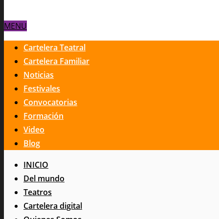
MENU
Cartelera Teatral
Cartelera Familiar
Noticias
Festivales
Convocatorias
Formación
Video
Blog
INICIO
Del mundo
Teatros
Cartelera digital