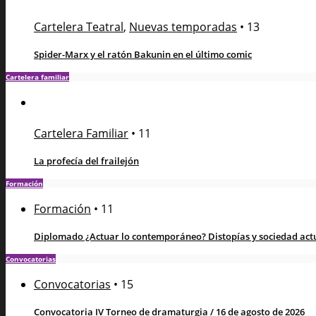
Cartelera Teatral
,
Nuevas temporadas
•
13
Spider-Marx y el ratón Bakunin en el último comic
Cartelera familiar
Cartelera Familiar
•
11
La profecía del frailejón
Formación
Formación
•
11
Diplomado ¿Actuar lo contemporáneo? Distopías y sociedad actua
Convocatorias
Convocatorias
•
15
Convocatoria IV Torneo de dramaturgia / 16 de agosto de 2026