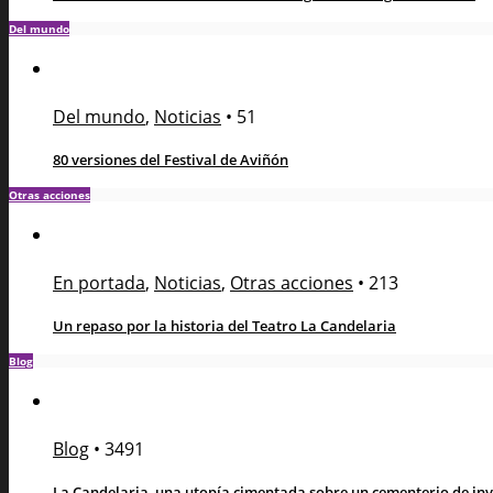
Del mundo
Del mundo
,
Noticias
•
51
80 versiones del Festival de Aviñón
Otras acciones
En portada
,
Noticias
,
Otras acciones
•
213
Un repaso por la historia del Teatro La Candelaria
Blog
Blog
•
3491
La Candelaria, una utopía cimentada sobre un cementerio de in