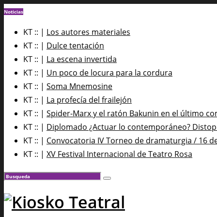
Noticias
KT :: |
Los autores materiales
KT :: |
Dulce tentación
KT :: |
La escena invertida
KT :: |
Un poco de locura para la cordura
KT :: |
Soma Mnemosine
KT :: |
La profecía del frailejón
KT :: |
Spider-Marx y el ratón Bakunin en el último co
KT :: |
Diplomado ¿Actuar lo contemporáneo? Distopía
KT :: |
Convocatoria IV Torneo de dramaturgia / 16 d
KT :: |
XV Festival Internacional de Teatro Rosa