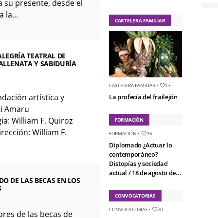
ta su presente, desde el
 la...
CARTELERA FAMILIAR
 ALEGRÍA TEATRAL DE
ALLENATA Y SABIDURÍA
CARTELERA FAMILIAR
•
13
dación artística y
La profecía del frailejón
nti Amaru
a: William F. Quiroz
FORMACIÓN
rección: William F.
FORMACIÓN
•
16
Diplomado ¿Actuar lo
contemporáneo?
Distopías y sociedad
actual / 18 de agosto de...
DO DE LAS BECAS EN LOS
S
CONVOCATORIAS
CONVOCATORIAS
•
20
res de las becas de