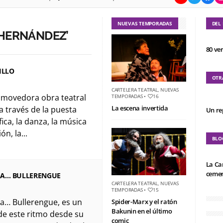
NUEVAS TEMPORADAS
DEL
 HERNÁNDEZ’
80 ve
ILLO
OTR
CARTELERA TEATRAL
,
NUEVAS
nmovedora obra teatral
TEMPORADAS
•
16
La escena invertida
a través de la puesta
Un re
ica, la danza, la música
ón, la...
BLO
La Ca
cemen
A… BULLERENGUE
CARTELERA TEATRAL
,
NUEVAS
TEMPORADAS
•
15
a… Bullerengue, es un
Spider-Marx y el ratón
Bakunin en el último
de este ritmo desde su
comic