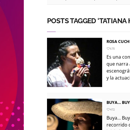
POSTS TAGGED ‘TATIANA
ROSA CUCH
670
Es una co
que narra 
escenográf
y la actuaci
BUYA… BUY
472
Buya… Buy
recorrido 