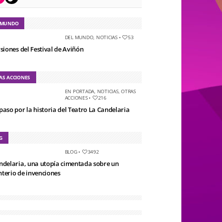
 MUNDO
DEL MUNDO
,
NOTICIAS
•
53
rsiones del Festival de Aviñón
AS ACCIONES
EN PORTADA
,
NOTICIAS
,
OTRAS
ACCIONES
•
216
paso por la historia del Teatro La Candelaria
G
BLOG
•
3492
ndelaria, una utopía cimentada sobre un
terio de invenciones