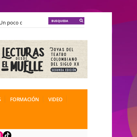
n poco de locura para la cordura
KT :: |
Soma Mnemos
n poco de locura para la cordura
KT :: |
Soma Mnemos
ional de Teatro Rosa
ional de Teatro Rosa
S
FORMACIÓN
VIDEO
book
nstagram
TikTok