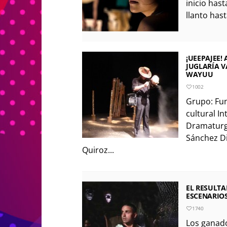
inicio has
llanto hasta
¡UEEPAJEE!
JUGLARÍA V
WAYUU
1002
Grupo: Fun
cultural I
Dramaturgi
Sánchez Di
Quiroz...
EL RESULTA
ESCENARIO
1740
Los ganado