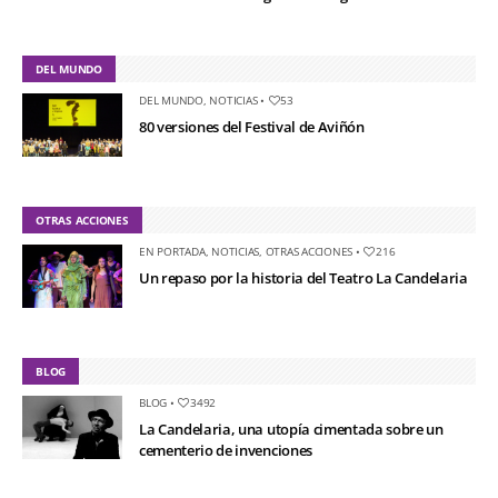
DEL MUNDO
DEL MUNDO
,
NOTICIAS
•
53
80 versiones del Festival de Aviñón
OTRAS ACCIONES
EN PORTADA
,
NOTICIAS
,
OTRAS ACCIONES
•
216
Un repaso por la historia del Teatro La Candelaria
BLOG
BLOG
•
3492
La Candelaria, una utopía cimentada sobre un
cementerio de invenciones