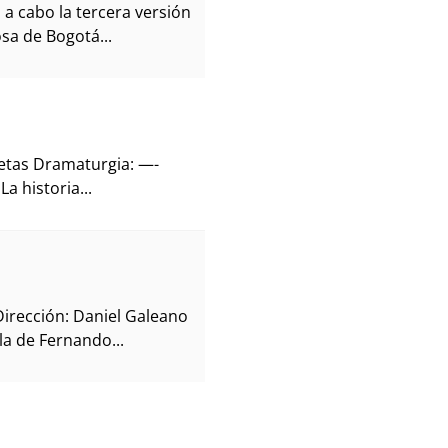
á a cabo la tercera versión
osa de Bogotá...
uetas Dramaturgia: —-
La historia...
irección: Daniel Galeano
la de Fernando...