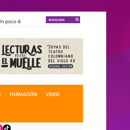
 poco de locura para la cordura
KT :: |
Soma Mnemosi
 poco de locura para la cordura
KT :: |
Soma Mnemosi
onal de Teatro Rosa
onal de Teatro Rosa
S
FORMACIÓN
VIDEO
book
nstagram
TikTok