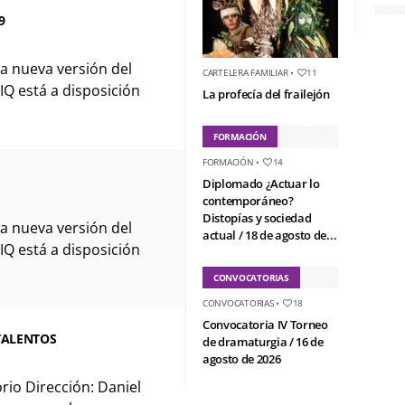
9
la nueva versión del
CARTELERA FAMILIAR
•
11
IQ está a disposición
La profecía del frailejón
FORMACIÓN
FORMACIÓN
•
14
Diplomado ¿Actuar lo
contemporáneo?
Distopías y sociedad
la nueva versión del
actual / 18 de agosto de...
IQ está a disposición
CONVOCATORIAS
CONVOCATORIAS
•
18
Convocatoria IV Torneo
 TALENTOS
de dramaturgia / 16 de
agosto de 2026
rio Dirección: Daniel