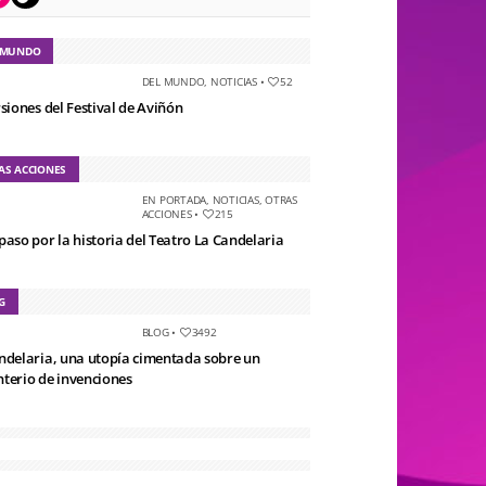
 MUNDO
DEL MUNDO
,
NOTICIAS
•
52
rsiones del Festival de Aviñón
AS ACCIONES
EN PORTADA
,
NOTICIAS
,
OTRAS
ACCIONES
•
215
paso por la historia del Teatro La Candelaria
G
BLOG
•
3492
ndelaria, una utopía cimentada sobre un
terio de invenciones