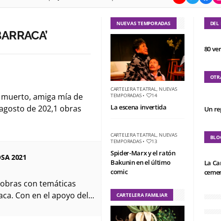
NUEVAS TEMPORADAS
DEL
BARRACA’
80 ve
OTR
CARTELERA TEATRAL
,
NUEVAS
á muerto, amiga mía de
TEMPORADAS
•
14
La escena invertida
e agosto de 202,1 obras
Un re
CARTELERA TEATRAL
,
NUEVAS
BLO
TEMPORADAS
•
13
Spider-Marx y el ratón
SA 2021
Bakunin en el último
La Ca
comic
cemen
1 obras con temáticas
ca. Con en el apoyo del...
CARTELERA FAMILIAR