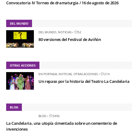
Convocatoria IV Torneo de dramaturgia / 16 de agosto de 2026
DEL MUNDO
DEL MUNDO
,
NOTICIAS
•
52
80 versiones del Festival de Aviñón
OTRAS ACCIONES
EN PORTADA
,
NOTICIAS
,
OTRAS ACCIONES
•
214
Un repaso por la historia del Teatro La Candelaria
BLOG
BLOG
•
3492
La Candelaria, una utopía cimentada sobre un cementerio de
invenciones