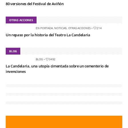
80 versiones del Festival de Aviñón
OTRAS ACCIONES
EN PORTADA
,
NOTICIAS
,
OTRAS ACCIONES
•
214
Un repaso por la historia del Teatro La Candelaria
BLOG
BLOG
•
3492
La Candelaria, una utopía cimentada sobre un cementerio de
invenciones