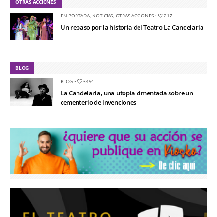
OTRAS ACCIONES
EN PORTADA
,
NOTICIAS
,
OTRAS ACCIONES
•
217
Un repaso por la historia del Teatro La Candelaria
BLOG
BLOG
•
3494
La Candelaria, una utopía cimentada sobre un
cementerio de invenciones