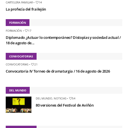
CARTELERA FAMILIAR
•
14
La profecía del frailejón
FORMACIÓN
FORMACIÓN
•
17
Diplomado ¿Actuar lo contemporáneo? Distopías y sociedad actual /
18 de agosto de...
CONVOCATORIAS
CONVOCATORIAS
•
21
Convocatoria IV Torneo de dramaturgia / 16 de agosto de 2026
DEL MUNDO
DEL MUNDO
,
NOTICIAS
•
54
80 versiones del Festival de Aviñón