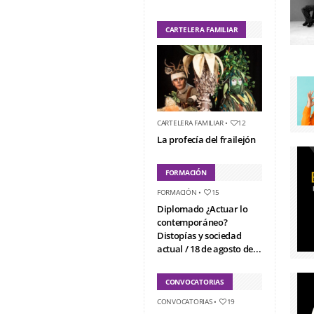
CARTELERA FAMILIAR
CARTELERA FAMILIAR
•
12
La profecía del frailejón
FORMACIÓN
FORMACIÓN
•
15
Diplomado ¿Actuar lo
contemporáneo?
Distopías y sociedad
actual / 18 de agosto de...
CONVOCATORIAS
CONVOCATORIAS
•
19