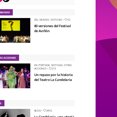
 MUNDO
DEL MUNDO
,
NOTICIAS
•
52
80 versiones del Festival
de Aviñón
AS ACCIONES
EN PORTADA
,
NOTICIAS
,
OTRAS
ACCIONES
•
215
Un repaso por la historia
del Teatro La Candelaria
G
BLOG
•
3492
La Candelaria, una utopía