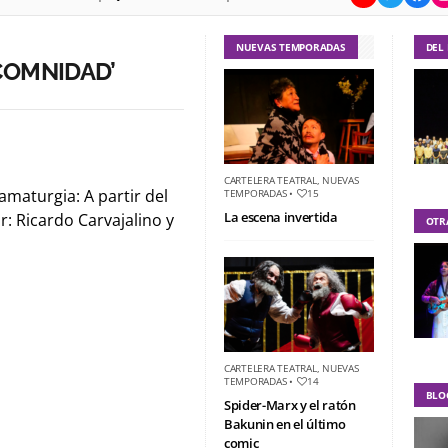
NUEVAS TEMPORADAS
DEL
COMNIDAD’
CARTELERA TEATRAL
,
NUEVAS
maturgia: A partir del
TEMPORADAS
•
15
La escena invertida
: Ricardo Carvajalino y
OTR
CARTELERA TEATRAL
,
NUEVAS
TEMPORADAS
•
14
BLO
Spider-Marx y el ratón
Bakunin en el último
comic