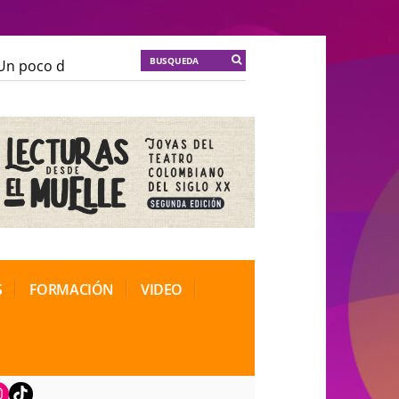
 poco de locura para la cordura
KT :: |
Soma Mnemos
 poco de locura para la cordura
KT :: |
Soma Mnemos
ional de Teatro Rosa
ional de Teatro Rosa
S
FORMACIÓN
VIDEO
book
nstagram
TikTok