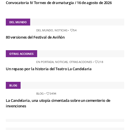
Convocatoria IV Torneo de dramaturgia / 16 de agosto de 2026
DEL MUNDO
DEL MUNDO
,
NOTICIAS
•
54
80 versiones del Festival de Aviñón
OTRAS ACCIONES
EN PORTADA
,
NOTICIAS
,
OTRAS ACCIONES
•
218
Un repaso por la historia del Teatro La Candelaria
BLOG
BLOG
•
3494
La Candelaria, una utopía cimentada sobre un cementerio de
invenciones