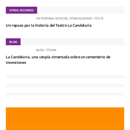
OTRAS ACCIONES
EN PORTADA
,
NOTICIAS
,
OTRAS ACCIONES
•
218
Un repaso por la historia del Teatro La Candelaria
BLOG
BLOG
•
3494
La Candelaria, una utopía cimentada sobre un cementerio de
invenciones