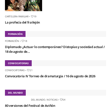
CARTELERA FAMILIAR
•
19
La profecía del frailejón
FORMACIÓN
FORMACIÓN
•
18
Diplomado ¿Actuar lo contemporáneo? Distopías y sociedad actual /
18 de agosto de...
CONVOCATORIAS
CONVOCATORIAS
•
21
Convocatoria IV Torneo de dramaturgia / 16 de agosto de 2026
DEL MUNDO
DEL MUNDO
,
NOTICIAS
•
54
80 versiones del Festival de Aviñón