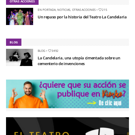
OTRAS ACCIONES
EN PORTADA
,
NOTICIAS
,
OTRAS ACCIONES
•
215
Un repaso por la historia del Teatro La Candelaria
BLOG
BLOG
•
3492
La Candelaria, una utopía cimentada sobre un
cementerio de invenciones