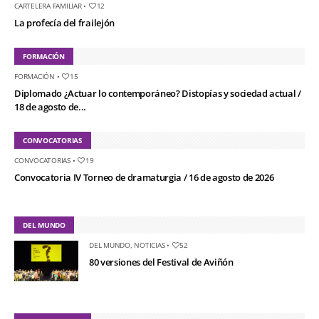
CARTELERA FAMILIAR
•
12
La profecía del frailejón
FORMACIÓN
FORMACIÓN
•
15
Diplomado ¿Actuar lo contemporáneo? Distopías y sociedad actual /
18 de agosto de...
CONVOCATORIAS
CONVOCATORIAS
•
19
Convocatoria IV Torneo de dramaturgia / 16 de agosto de 2026
DEL MUNDO
DEL MUNDO
,
NOTICIAS
•
52
80 versiones del Festival de Aviñón