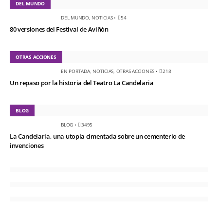
DEL MUNDO
DEL MUNDO
,
NOTICIAS
•
54
80 versiones del Festival de Aviñón
OTRAS ACCIONES
EN PORTADA
,
NOTICIAS
,
OTRAS ACCIONES
•
218
Un repaso por la historia del Teatro La Candelaria
BLOG
BLOG
•
3495
La Candelaria, una utopía cimentada sobre un cementerio de
invenciones