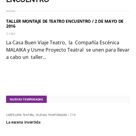
el ratón Bakunin en el
último comic
TALLER MONTAJE DE TEATRO ENCUENTRO / 2 DE MAYO DE
KT :: |
Diplomado
2016
¿Actuar lo
1767
contemporáneo?
La Casa Buen Viaje Teatro, la Compañía Escénica
Distopías y sociedad
MALAIKA y Usme Proyecto Teatral se unen para llevar
actual / 18 de agosto
a cabo un taller...
de 2026
KT :: |
Convocatoria
IV Torneo de
dramaturgia / 16 de
agosto de 2026
NUEVAS TEMPORADAS
KT :: |
XV Festival
CARTELERA TEATRAL
,
NUEVAS TEMPORADAS
•
19
Internacional de
La escena invertida
Teatro Rosa