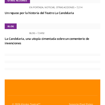
OTRAS ACCIONES
EN PORTADA
,
NOTICIAS
,
OTRAS ACCIONES
•
214
Un repaso por la historia del Teatro La Candelaria
BLOG
BLOG
•
3492
La Candelaria, una utopía cimentada sobre un cementerio de
invenciones
© 2026 Kiosko Teatral™
Soporte
Pixel Polen