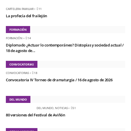
CARTELERA FAMILIAR
•
11
La profecía del frailejón
FORMACIÓN
FORMACIÓN
•
14
Diplomado ¿Actuar lo contemporáneo? Distopías y sociedad actual /
18 de agosto de...
CONVOCATORIAS
CONVOCATORIAS
•
18
Convocatoria IV Torneo de dramaturgia / 16 de agosto de 2026
DEL MUNDO
DEL MUNDO
,
NOTICIAS
•
51
80 versiones del Festival de Aviñón