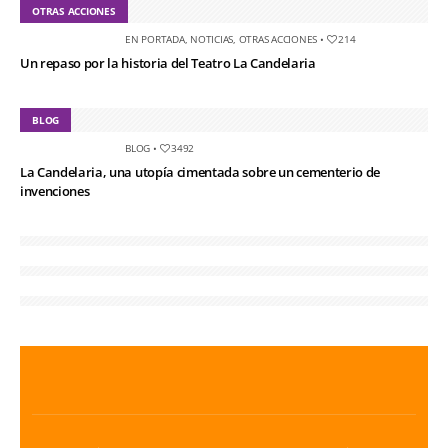
OTRAS ACCIONES
EN PORTADA
,
NOTICIAS
,
OTRAS ACCIONES
•
214
Un repaso por la historia del Teatro La Candelaria
BLOG
BLOG
•
3492
La Candelaria, una utopía cimentada sobre un cementerio de
invenciones