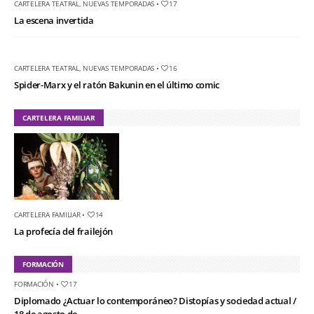
CARTELERA TEATRAL
,
NUEVAS TEMPORADAS
•
17
La escena invertida
CARTELERA TEATRAL
,
NUEVAS TEMPORADAS
•
16
Spider-Marx y el ratón Bakunin en el último comic
CARTELERA FAMILIAR
CARTELERA FAMILIAR
•
14
La profecía del frailejón
FORMACIÓN
FORMACIÓN
•
17
Diplomado ¿Actuar lo contemporáneo? Distopías y sociedad actual /
18 de agosto de...