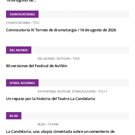
CONVOCATORIAS
CONVOCATORIAS
•
21
Convocatoria IV Torneo de dramaturgia / 16 de agosto de 2026
DEL MUNDO
DEL MUNDO
,
NOTICIAS
•
54
80 versiones del Festival de Aviñón
OTRAS ACCIONES
EN PORTADA
,
NOTICIAS
,
OTRAS ACCIONES
•
217
Un repaso por la historia del Teatro La Candelaria
BLOG
BLOG
•
3494
La Candelaria, una utopía cimentada sobre un cementerio de