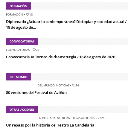
FORMACIÓN
FORMACIÓN
•
18
Diplomado ¿Actuar lo contemporáneo? Distopías y sociedad actual /
18 de agosto de...
CONVOCATORIAS
CONVOCATORIAS
•
21
Convocatoria IV Torneo de dramaturgia / 16 de agosto de 2026
DEL MUNDO
DEL MUNDO
,
NOTICIAS
•
54
80 versiones del Festival de Aviñón
OTRAS ACCIONES
EN PORTADA
,
NOTICIAS
,
OTRAS ACCIONES
•
218
Un repaso por la historia del Teatro La Candelaria