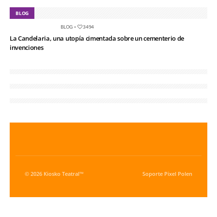
BLOG
BLOG
•
3494
La Candelaria, una utopía cimentada sobre un cementerio de
invenciones
© 2026 Kiosko Teatral™
Soporte
Pixel Polen