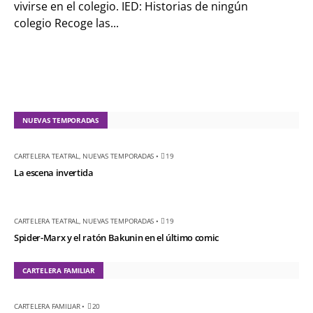
vivirse en el colegio. IED: Historias de ningún
el ratón Bakunin en el
colegio Recoge las...
último comic
KT :: |
Diplomado
¿Actuar lo
contemporáneo?
Distopías y sociedad
NUEVAS TEMPORADAS
actual / 18 de agosto
de 2026
CARTELERA TEATRAL
,
NUEVAS TEMPORADAS
•
19
KT :: |
Convocatoria
La escena invertida
IV Torneo de
dramaturgia / 16 de
CARTELERA TEATRAL
,
NUEVAS TEMPORADAS
•
19
agosto de 2026
Spider-Marx y el ratón Bakunin en el último comic
KT :: |
XV Festival
Internacional de
CARTELERA FAMILIAR
Teatro Rosa
CARTELERA FAMILIAR
•
20