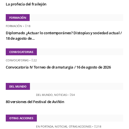
La profecía del frailejón
FORMACIÓN
FORMACIÓN
•
18
Diplomado ¿Actuar lo contemporáneo? Distopías y sociedad actual /
18 de agosto de...
CONVOCATORIAS
CONVOCATORIAS
•
22
Convocatoria IV Torneo de dramaturgia / 16 de agosto de 2026
DEL MUNDO
DEL MUNDO
,
NOTICIAS
•
54
80 versiones del Festival de Aviñón
OTRAS ACCIONES
EN PORTADA
,
NOTICIAS
,
OTRAS ACCIONES
•
218