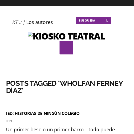
KT :: |
Los autores
materiales
KT :: |
Dulce
tentación
KT :: |
La escena
invertida
KT :: |
Un poco de
locura para la
POSTS TAGGED ‘WHOLFAN FERNEY
cordura
DÍAZ’
KT :: |
Soma
Mnemosine
IED: HISTORIAS DE NINGÚN COLEGIO
KT :: |
La profecía del
396
frailejón
Un primer beso o un primer barro… todo puede
KT :: |
Spider-Marx y