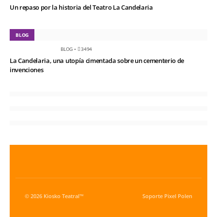
Un repaso por la historia del Teatro La Candelaria
BLOG
BLOG
•
3494
La Candelaria, una utopía cimentada sobre un cementerio de
invenciones
© 2026 Kiosko Teatral™
Soporte
Pixel Polen