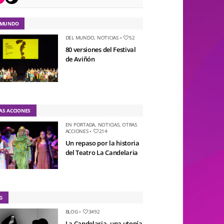
 MUNDO
DEL MUNDO
,
NOTICIAS
•
52
80 versiones del Festival
de Aviñón
AS ACCIONES
EN PORTADA
,
NOTICIAS
,
OTRAS
ACCIONES
•
214
Un repaso por la historia
del Teatro La Candelaria
G
BLOG
•
3492
La Candelaria, una utopía