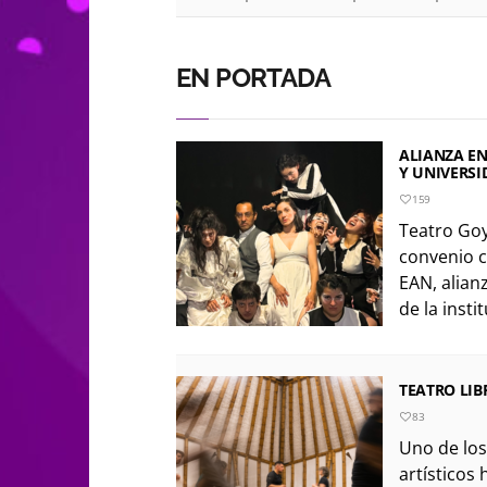
EN PORTADA
ALIANZA E
Y UNIVERSI
159
Teatro Go
convenio c
EAN, alianz
de la insti
TEATRO LIB
83
Uno de los
artísticos