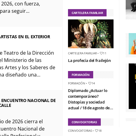
 2026, con fuerza,
para seguir...
CARTELERA FAMILIAR
RTISTAS EN EL EXTERIOR
e Teatro de la Dirección
CARTELERA FAMILIAR
•
11
l Ministerio de las
La profecía del frailejón
as Artes y los Saberes de
a diseñado una...
FORMACIÓN
FORMACIÓN
•
14
Diplomado ¿Actuar lo
contemporáneo?
L ENCUENTRO NACIONAL DE
Distopías y sociedad
CALLE
actual / 18 de agosto de...
lio de 2026 cierra el
CONVOCATORIAS
cuentro Nacional de
CONVOCATORIAS
•
18
alle Profesional y