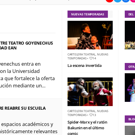
NUEVAS TEMPORADAS
DEL
NTRE TEATRO GOYENECHUS
DAD EAN
CARTELERA TEATRAL
,
NUEVAS
TEMPORADAS
•
14
yenechus entra en
La escena invertida
OTR
on la Universidad
a que fortalece la oferta
tución mediante un...
RE REABRE SU ESCUELA
CARTELERA TEATRAL
,
NUEVAS
TEMPORADAS
•
13
BLO
Spider-Marx y el ratón
 espacios académicos y
Bakunin en el último
 históricamente relevantes
comic