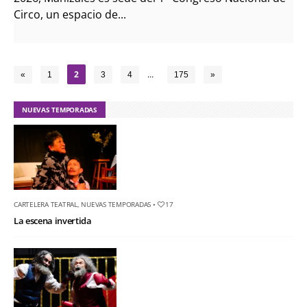
Circo, un espacio de...
2
…
«
1
3
4
175
»
NUEVAS TEMPORADAS
CARTELERA TEATRAL
,
NUEVAS TEMPORADAS
•
17
La escena invertida