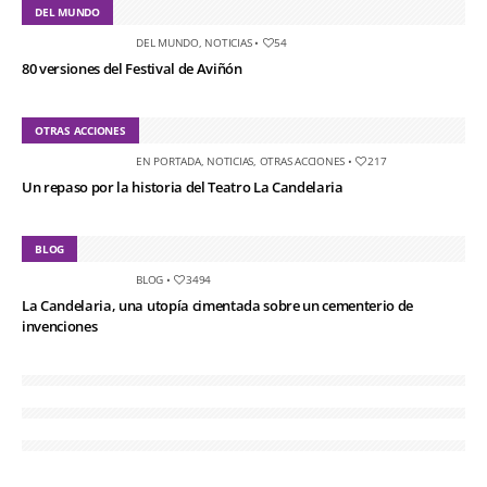
DEL MUNDO
DEL MUNDO
,
NOTICIAS
•
54
80 versiones del Festival de Aviñón
OTRAS ACCIONES
EN PORTADA
,
NOTICIAS
,
OTRAS ACCIONES
•
217
Un repaso por la historia del Teatro La Candelaria
BLOG
BLOG
•
3494
La Candelaria, una utopía cimentada sobre un cementerio de
invenciones