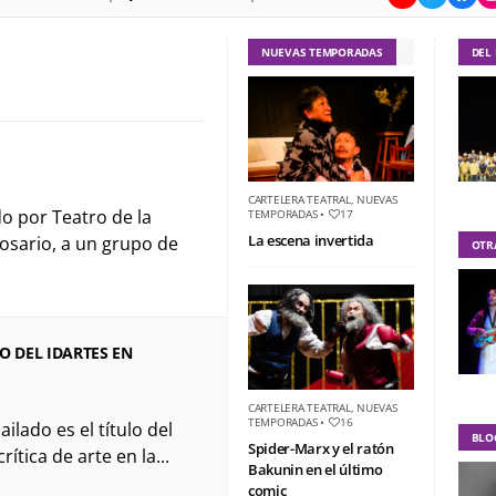
NUEVAS TEMPORADAS
DEL
CARTELERA TEATRAL
,
NUEVAS
do por Teatro de la
TEMPORADAS
•
17
La escena invertida
Rosario, a un grupo de
OTR
O DEL IDARTES EN
CARTELERA TEATRAL
,
NUEVAS
TEMPORADAS
•
16
ailado es el título del
BLO
Spider-Marx y el ratón
ítica de arte en la...
Bakunin en el último
comic