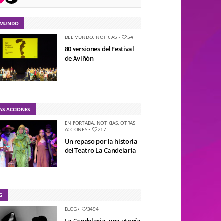
 MUNDO
DEL MUNDO
,
NOTICIAS
•
54
80 versiones del Festival
de Aviñón
AS ACCIONES
EN PORTADA
,
NOTICIAS
,
OTRAS
ACCIONES
•
217
Un repaso por la historia
del Teatro La Candelaria
G
BLOG
•
3494
La Candelaria, una utopía