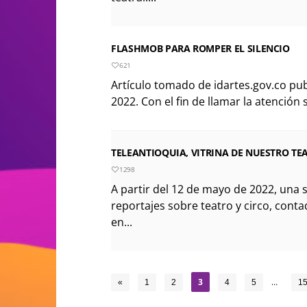
FLASHMOB PARA ROMPER EL SILENCIO
621
Artículo tomado de idartes.gov.co pu
2022. Con el fin de llamar la atención s
TELEANTIOQUIA, VITRINA DE NUESTRO TE
1298
A partir del 12 de mayo de 2022, una s
reportajes sobre teatro y circo, cont
en...
3
…
«
1
2
4
5
1