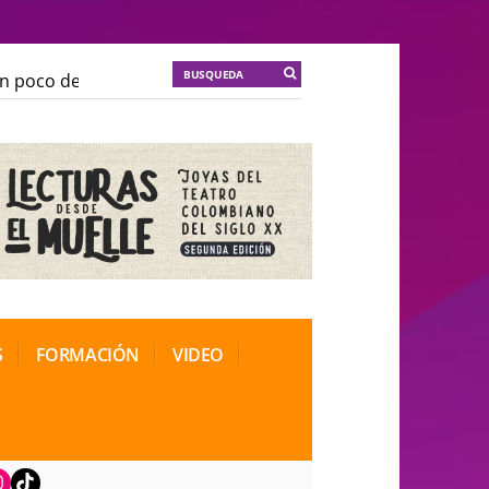
poco de locura para la cordura
KT :: |
Soma Mnemosin
poco de locura para la cordura
KT :: |
Soma Mnemosin
nal de Teatro Rosa
nal de Teatro Rosa
S
FORMACIÓN
VIDEO
book
nstagram
TikTok