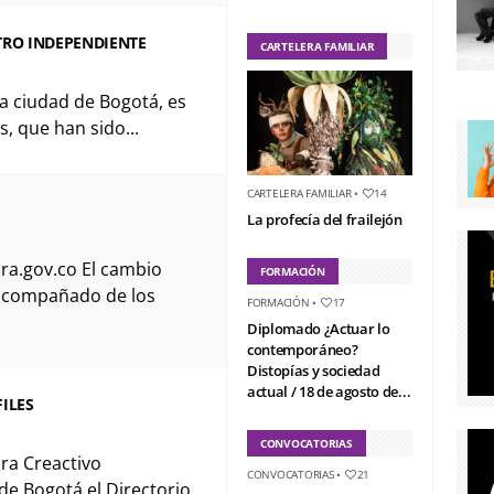
RO INDEPENDIENTE
CARTELERA FAMILIAR
la ciudad de Bogotá, es
, que han sido...
CARTELERA FAMILIAR
•
14
La profecía del frailejón
ra.gov.co El cambio
FORMACIÓN
á acompañado de los
FORMACIÓN
•
17
Diplomado ¿Actuar lo
contemporáneo?
Distopías y sociedad
actual / 18 de agosto de...
ILES
CONVOCATORIAS
ura Creactivo
CONVOCATORIAS
•
21
de Bogotá el Directorio