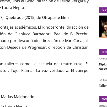
omo, Tras el Grito, dirección de Felipe Vergara y
e Laura Nepta.
CAR
17); Quebrada (2015) de Otraparte films.
ontajes académicos, El Rinoceronte, dirección de
ción de Gianluca Barbadori; Baal de B. Brecht,
nado por desconfiado, dirección de Iván Carvajal,
on Deseos de Progresar, dirección de Christian
FOR
FORMA
 talleres como La escuela del teatro ruso, El
Diplo
socied
actor, Tojol K’umal: La voz verdadera, El cuerpo
FORMA
Taller
e Matías Maldonado.
CON
 de Laura Nepta
CONVO