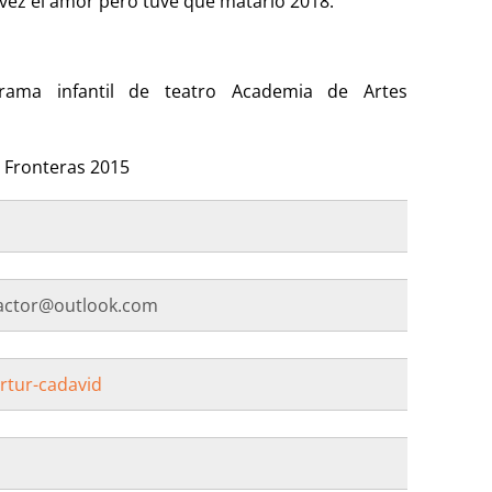
 vez el amor pero tuve que matarlo 2018.
rama infantil de teatro Academia de Artes
 Fronteras 2015
actor@outlook.com
rtur-cadavid