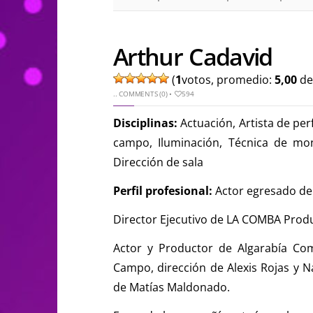
Arthur Cadavid
(
1
votos, promedio:
5,00
de
..
COMMENTS (0)
•
594
Disciplinas:
Actuación, Artista de per
campo, Iluminación, Técnica de mont
Dirección de sala
Perfil profesional:
Actor egresado de
Director Ejecutivo de LA COMBA Prod
Actor y Productor de Algarabía Co
Campo, dirección de Alexis Rojas y Na
de Matías Maldonado.