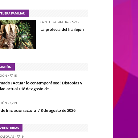
TELERA FAMILIAR
CARTELERA FAMILIAR
•
12
La profecía del frailejón
MACIÓN
CIÓN
•
15
mado ¿Actuar lo contemporáneo? Distopías y
ad actual / 18 de agosto de...
CIÓN
•
19
 de Iniciación actoral / 8 de agosto de 2026
VOCATORIAS
CATORIAS
•
19