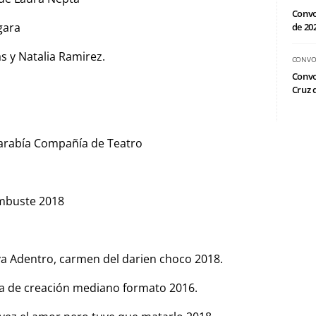
Convo
gara
de 20
s y Natalia Ramirez.
CONVO
Convo
Cruz d
arabía Compañía de Teatro
embuste 2018
lva Adentro, carmen del darien choco 2018.
a de creación mediano formato 2016.