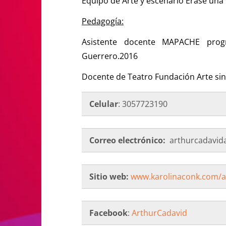
Equipo de Arte y escenario Erase una
Pedagogía:
Asistente docente MAPACHE prog
Guerrero.2016
Docente de Teatro Fundación Arte sin
Celular
: 3057723190
Correo electrónico:
arthurcadavid
Sitio web:
www.karolinaconk.com/a
Facebook
:
ArthurCadavid