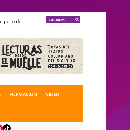
poco de locura para la cordura
KT :: |
Soma Mnemosin
poco de locura para la cordura
KT :: |
Soma Mnemosin
nal de Teatro Rosa
nal de Teatro Rosa
S
FORMACIÓN
VIDEO
book
nstagram
TikTok