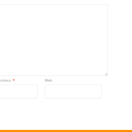
trónico
*
Web