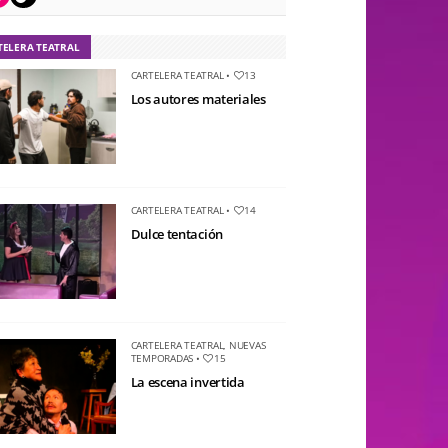
TELERA TEATRAL
CARTELERA TEATRAL
•
13
Los autores materiales
CARTELERA TEATRAL
•
14
Dulce tentación
CARTELERA TEATRAL
,
NUEVAS
TEMPORADAS
•
15
La escena invertida