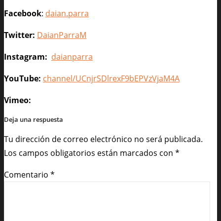
Facebook
:
daian.parra
Twitter:
DaianParraM
Instagram:
daianparra
YouTube:
channel/UCnjrSDlrexF9bEPVzVjaM4A
Vimeo:
Deja una respuesta
Tu dirección de correo electrónico no será publicada.
Los campos obligatorios están marcados con
*
Comentario
*