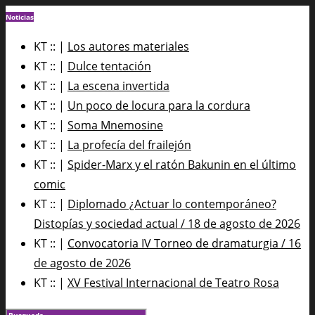
Noticias
KT :: |
Los autores materiales
KT :: |
Dulce tentación
KT :: |
La escena invertida
KT :: |
Un poco de locura para la cordura
KT :: |
Soma Mnemosine
KT :: |
La profecía del frailejón
KT :: |
Spider-Marx y el ratón Bakunin en el último
comic
KT :: |
Diplomado ¿Actuar lo contemporáneo?
Distopías y sociedad actual / 18 de agosto de 2026
KT :: |
Convocatoria IV Torneo de dramaturgia / 16
de agosto de 2026
KT :: |
XV Festival Internacional de Teatro Rosa