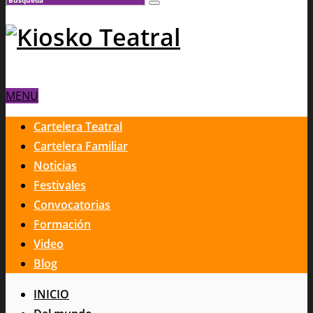
MENU
Cartelera Teatral
Cartelera Familiar
Noticias
Festivales
Convocatorias
Formación
Video
Blog
INICIO