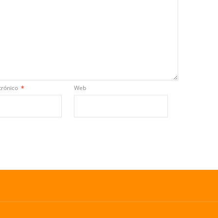
trónico
*
Web