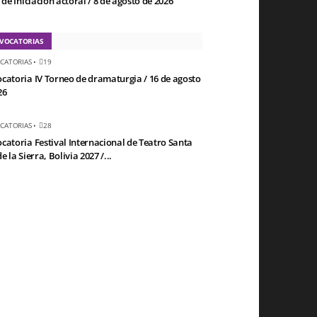
 de Iniciación actoral / 8 de agosto de 2026
VOCATORIAS
CATORIAS
•
19
catoria IV Torneo de dramaturgia / 16 de agosto
26
CATORIAS
•
28
catoria Festival Internacional de Teatro Santa
e la Sierra, Bolivia 2027 /...