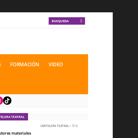
S
FORMACIÓN
VIDEO
book
nstagram
TikTok
TELERA TEATRAL
CARTELERA TEATRAL
•
13
utores materiales