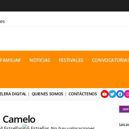
les
ara la cordura
 FAMILIAR
NOTICIAS
FESTIVALES
CONVOCATORIA
jón
ón Bakunin en el último comic
o contemporáneo? Distopías y
osto de 2026
YouTube
Twitter
Face
I
neo de dramaturgia / 16 de agosto
ELERA DIGITAL
QUIENES SOMOS
CONTÁCTENOS
ional de Teatro Rosa
CAR
s Camelo
Los a
No hay valoraciones