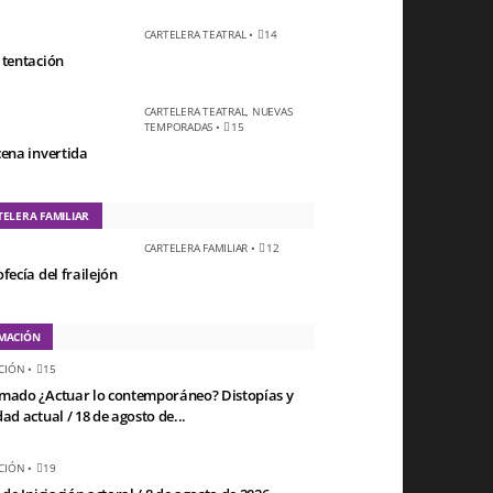
CARTELERA TEATRAL
•
14
 tentación
CARTELERA TEATRAL
,
NUEVAS
TEMPORADAS
•
15
cena invertida
TELERA FAMILIAR
CARTELERA FAMILIAR
•
12
fecía del frailejón
MACIÓN
CIÓN
•
15
mado ¿Actuar lo contemporáneo? Distopías y
ad actual / 18 de agosto de...
CIÓN
•
19