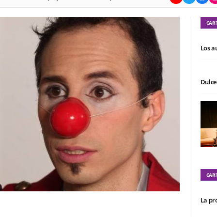
CAR
Los a
Dulce
CAR
La pro