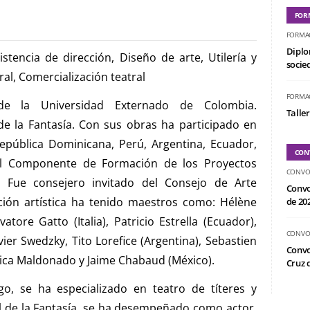
FOR
FORMA
Diplo
stencia de dirección, Diseño de arte, Utilería y
socied
al, Comercialización teatral
FORMA
de la Universidad Externado de Colombia.
Taller
e la Fantasía. Con sus obras ha participado en
República Dominicana, Perú, Argentina, Ecuador,
CON
el Componente de Formación de los Proyectos
CONVO
). Fue consejero invitado del Consejo de Arte
Convo
ión artística ha tenido maestros como: Hélène
de 20
ore Gatto (Italia), Patricio Estrella (Ecuador),
CONVO
vier Swedzky, Tito Lorefice (Argentina), Sebastien
Convo
ónica Maldonado y Jaime Chabaud (México).
Cruz d
o, se ha especializado en teatro de títeres y
l de la Fantasía, se ha desempeñado como actor,