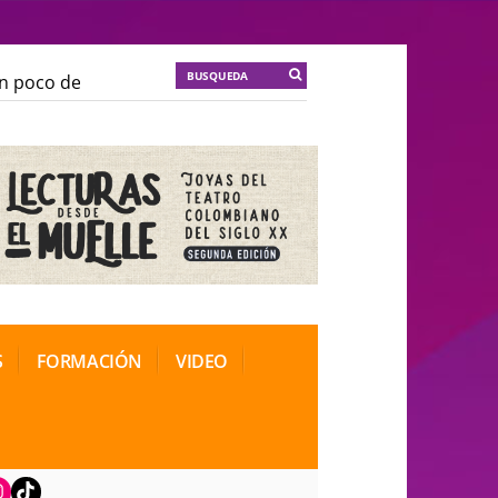
oco de locura para la cordura
KT :: |
Soma Mnemosin
oco de locura para la cordura
KT :: |
Soma Mnemosin
nal de Teatro Rosa
nal de Teatro Rosa
S
FORMACIÓN
VIDEO
book
nstagram
TikTok