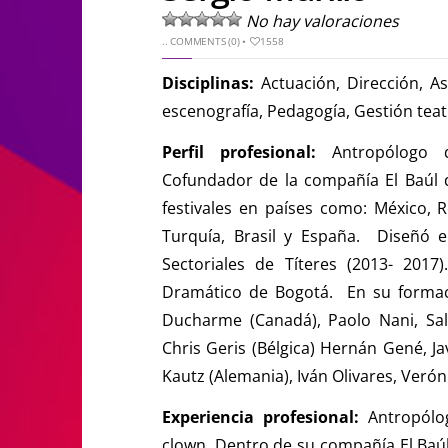
No hay valoraciones
..
COMMENTS (0)
•
1558
Disciplinas:
Actuación, Dirección, Asi
escenografía, Pedagogía, Gestión teatr
Perfil profesional:
Antropólogo 
Cofundador de la compañía El Baúl d
festivales en países como: México, 
Turquía, Brasil y España. Diseñó 
Sectoriales de Títeres (2013- 2017
Dramático de Bogotá. En su formac
Ducharme (Canadá), Paolo Nani, Salvat
Chris Geris (Bélgica) Hernán Gené, Ja
Kautz (Alemania), Iván Olivares, Ver
Experiencia profesional:
Antropólog
clown. Dentro de su compañía El Baú