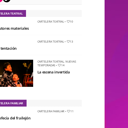
TELERA TEATRAL
CARTELERA TEATRAL
•
10
utores materiales
CARTELERA TEATRAL
•
13
 tentación
CARTELERA TEATRAL
,
NUEVAS
TEMPORADAS
•
14
La escena invertida
TELERA FAMILIAR
CARTELERA FAMILIAR
•
11
fecía del frailejón