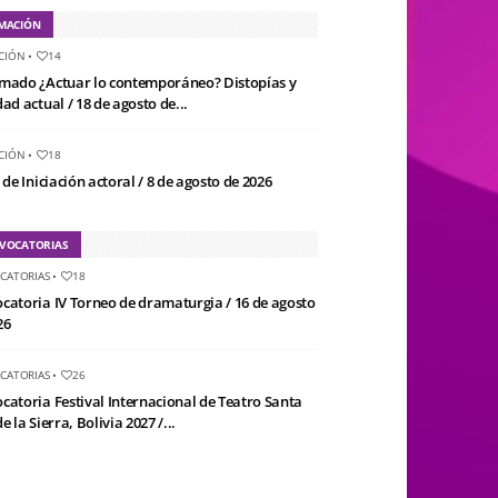
MACIÓN
CIÓN
•
14
mado ¿Actuar lo contemporáneo? Distopías y
ad actual / 18 de agosto de...
CIÓN
•
18
 de Iniciación actoral / 8 de agosto de 2026
VOCATORIAS
CATORIAS
•
18
catoria IV Torneo de dramaturgia / 16 de agosto
26
CATORIAS
•
26
catoria Festival Internacional de Teatro Santa
e la Sierra, Bolivia 2027 /...