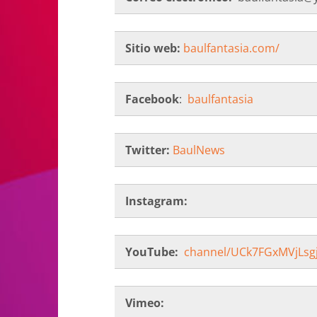
Sitio web:
baulfantasia.com/
Facebook
:
baulfantasia
Twitter:
BaulNews
Instagram:
YouTube:
channel/UCk7FGxMVjLsgj
Vimeo: