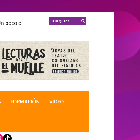
 poco de locura para la cordura
KT :: |
Soma Mnemosi
 poco de locura para la cordura
KT :: |
Soma Mnemosi
onal de Teatro Rosa
onal de Teatro Rosa
S
FORMACIÓN
VIDEO
book
nstagram
TikTok