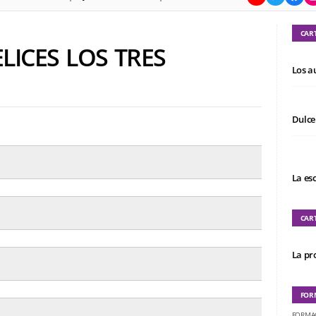
CAR
LICES LOS TRES
Los a
Dulce
La es
CAR
La pro
FOR
FORMA