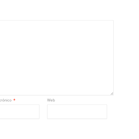
trónico
*
Web