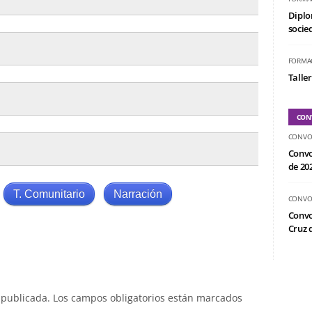
Diplo
socied
FORMA
Taller
CON
CONVO
Convo
de 20
T. Comunitario
Narración
CONVO
Convo
Cruz d
 publicada.
Los campos obligatorios están marcados