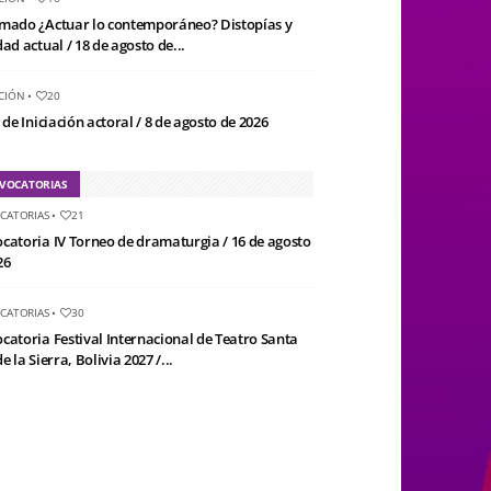
mado ¿Actuar lo contemporáneo? Distopías y
ad actual / 18 de agosto de...
CIÓN
•
20
 de Iniciación actoral / 8 de agosto de 2026
VOCATORIAS
CATORIAS
•
21
catoria IV Torneo de dramaturgia / 16 de agosto
26
CATORIAS
•
30
catoria Festival Internacional de Teatro Santa
e la Sierra, Bolivia 2027 /...