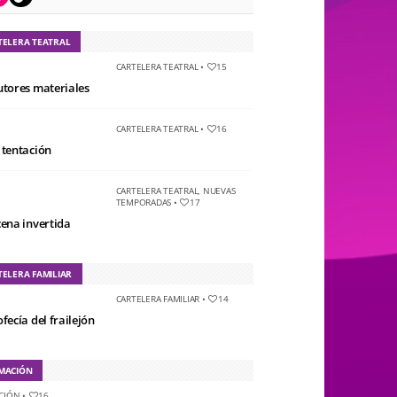
TELERA TEATRAL
CARTELERA TEATRAL
•
15
utores materiales
CARTELERA TEATRAL
•
16
 tentación
CARTELERA TEATRAL
,
NUEVAS
TEMPORADAS
•
17
cena invertida
TELERA FAMILIAR
CARTELERA FAMILIAR
•
14
fecía del frailejón
MACIÓN
CIÓN
•
16