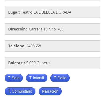
Lugar
: Teatro LA LIBÉLULA DORADA
Dirección:
Carrera 19 N° 51-69
Teléfono
: 2498658
Boletas
: $5.000 General
T. Sala
T. Infantil
T. Calle
T. Comunitario
Narración