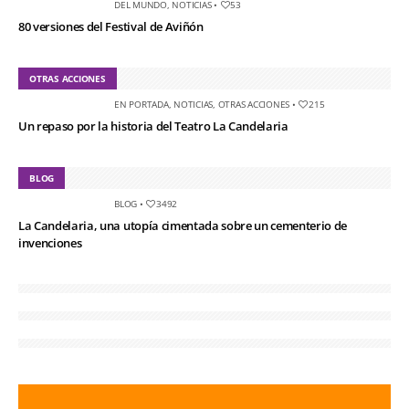
DEL MUNDO
,
NOTICIAS
•
53
80 versiones del Festival de Aviñón
OTRAS ACCIONES
EN PORTADA
,
NOTICIAS
,
OTRAS ACCIONES
•
215
Un repaso por la historia del Teatro La Candelaria
BLOG
BLOG
•
3492
La Candelaria, una utopía cimentada sobre un cementerio de
invenciones