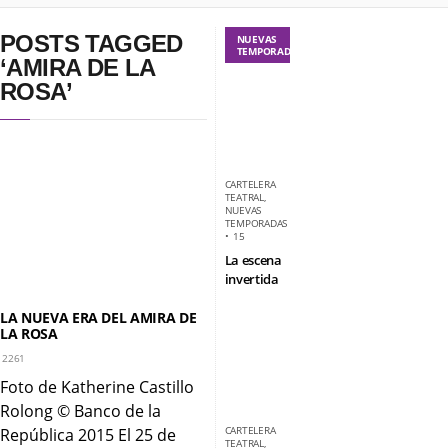
POSTS TAGGED
NUEVAS
TEMPORADAS
‘AMIRA DE LA
ROSA’
CARTELERA
TEATRAL
,
NUEVAS
TEMPORADAS
•
15
La escena
invertida
LA NUEVA ERA DEL AMIRA DE
LA ROSA
2261
Foto de Katherine Castillo
Rolong © Banco de la
CARTELERA
República 2015 El 25 de
TEATRAL
,