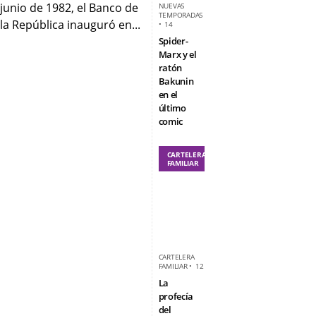
junio de 1982, el Banco de
NUEVAS
TEMPORADAS
la República inauguró en...
•
14
Spider-
Marx y el
ratón
Bakunin
en el
último
comic
CARTELERA
FAMILIAR
CARTELERA
FAMILIAR
•
12
La
profecía
del