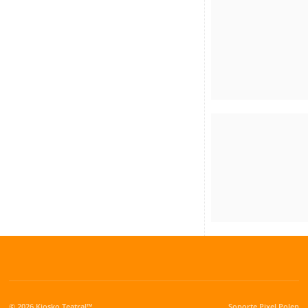
© 2026 Kiosko Teatral™
Soporte
Pixel Polen