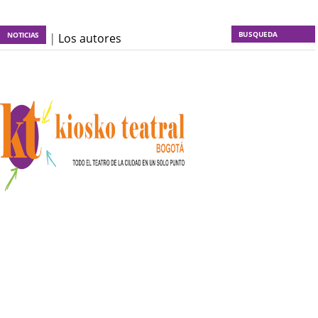
NOTICIAS
KT :: |
Los autores
materiales
KT :: |
Dulce tentación
KT :: |
La escena invertida
KT :: |
Un poco de locura
para la cordura
KT :: |
Soma Mnemosine
KT :: |
La profecía del
frailejón
KT :: |
Spider-Marx y el
ratón Bakunin en el último
comic
KT :: |
Diplomado ¿Actuar
lo contemporáneo?
Distopías y sociedad