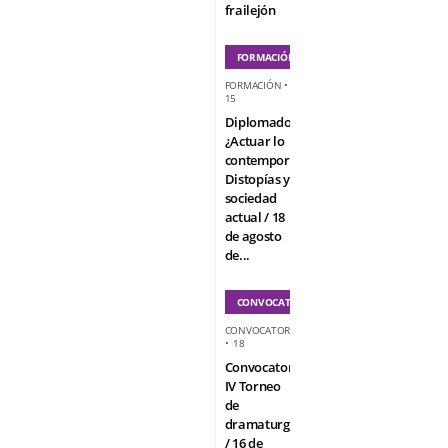
frailejón
FORMACIÓN
FORMACIÓN
•
15
Diplomado
¿Actuar lo
contemporáneo?
Distopías y
sociedad
actual / 18
de agosto
de...
CONVOCATORIAS
CONVOCATORIAS
•
18
Convocatoria
IV Torneo
de
dramaturgia
/ 16 de