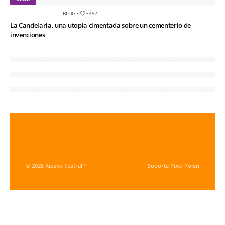
BLOG
•
3492
La Candelaria, una utopía cimentada sobre un cementerio de
invenciones
© 2026 Kiosko Teatral™
Soporte
Pixel Polen