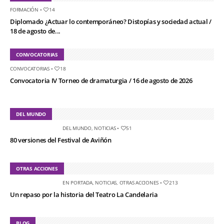
FORMACIÓN
•
14
Diplomado ¿Actuar lo contemporáneo? Distopías y sociedad actual /
18 de agosto de...
CONVOCATORIAS
CONVOCATORIAS
•
18
Convocatoria IV Torneo de dramaturgia / 16 de agosto de 2026
DEL MUNDO
DEL MUNDO
,
NOTICIAS
•
51
80 versiones del Festival de Aviñón
OTRAS ACCIONES
EN PORTADA
,
NOTICIAS
,
OTRAS ACCIONES
•
213
Un repaso por la historia del Teatro La Candelaria
BLOG