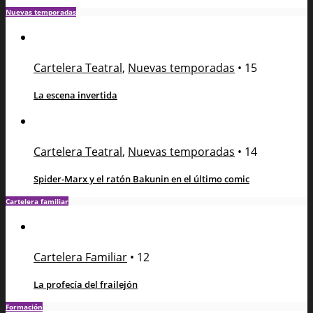
Nuevas temporadas
Cartelera Teatral
,
Nuevas temporadas
•
15
La escena invertida
Cartelera Teatral
,
Nuevas temporadas
•
14
Spider-Marx y el ratón Bakunin en el último comic
Cartelera familiar
Cartelera Familiar
•
12
La profecía del frailejón
Formación