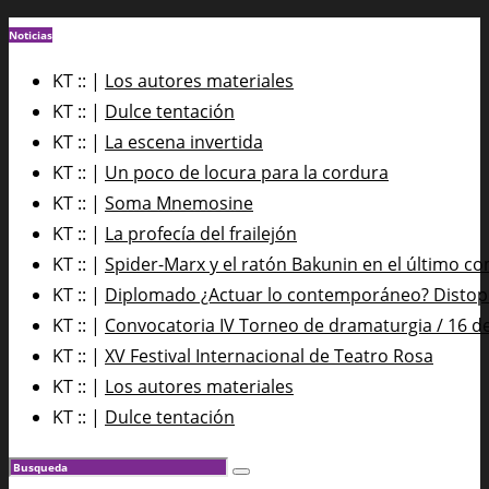
Noticias
KT :: |
Los autores materiales
KT :: |
Dulce tentación
KT :: |
La escena invertida
KT :: |
Un poco de locura para la cordura
KT :: |
Soma Mnemosine
KT :: |
La profecía del frailejón
KT :: |
Spider-Marx y el ratón Bakunin en el último co
KT :: |
Diplomado ¿Actuar lo contemporáneo? Distopía
KT :: |
Convocatoria IV Torneo de dramaturgia / 16 d
KT :: |
XV Festival Internacional de Teatro Rosa
KT :: |
Los autores materiales
KT :: |
Dulce tentación