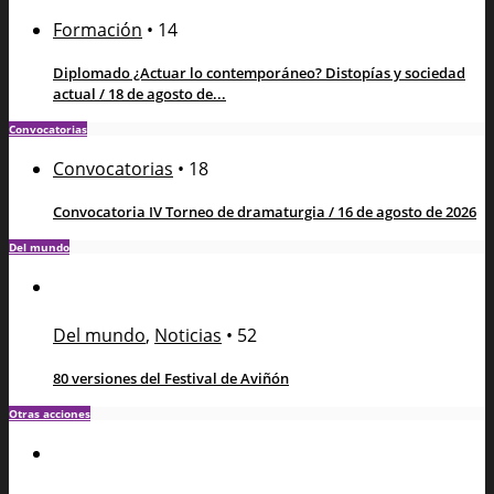
Formación
•
14
Diplomado ¿Actuar lo contemporáneo? Distopías y sociedad
actual / 18 de agosto de...
Convocatorias
Convocatorias
•
18
Convocatoria IV Torneo de dramaturgia / 16 de agosto de 2026
Del mundo
Del mundo
,
Noticias
•
52
80 versiones del Festival de Aviñón
Otras acciones