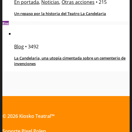
En portada
,
Noticias
,
Otras acciones
•
215
Un repaso por la historia del Teatro La Candelaria
Blog
Blog
•
3492
La Candelaria, una utopía cimentada sobre un cementerio de
invenciones
© 2026 Kiosko Teatral™
Soporte
Pixel Polen