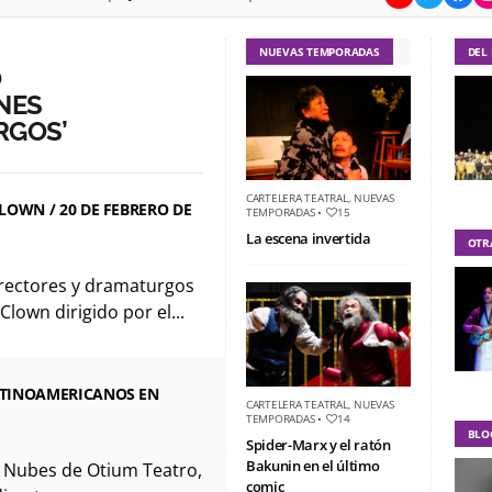
NUEVAS TEMPORADAS
DEL
O
NES
RGOS’
CARTELERA TEATRAL
,
NUEVAS
LOWN / 20 DE FEBRERO DE
TEMPORADAS
•
15
La escena invertida
OTR
directores y dramaturgos
 Clown dirigido por el...
ATINOAMERICANOS EN
CARTELERA TEATRAL
,
NUEVAS
TEMPORADAS
•
14
BLO
Spider-Marx y el ratón
Bakunin en el último
s Nubes de Otium Teatro,
comic