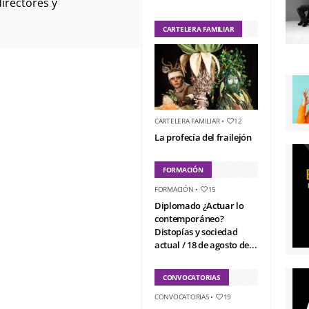
directores y
CARTELERA FAMILIAR
CARTELERA FAMILIAR
•
12
La profecía del frailejón
FORMACIÓN
FORMACIÓN
•
15
Diplomado ¿Actuar lo
contemporáneo?
Distopías y sociedad
actual / 18 de agosto de...
CONVOCATORIAS
CONVOCATORIAS
•
19