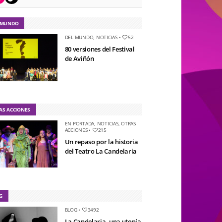
 MUNDO
DEL MUNDO
,
NOTICIAS
•
52
80 versiones del Festival
de Aviñón
AS ACCIONES
EN PORTADA
,
NOTICIAS
,
OTRAS
ACCIONES
•
215
Un repaso por la historia
del Teatro La Candelaria
G
BLOG
•
3492
La Candelaria, una utopía