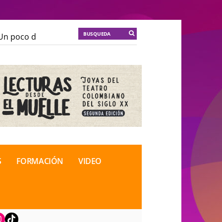
 poco de locura para la cordura
KT :: |
Soma Mnemos
 poco de locura para la cordura
KT :: |
Soma Mnemos
ional de Teatro Rosa
ional de Teatro Rosa
S
FORMACIÓN
VIDEO
book
nstagram
TikTok