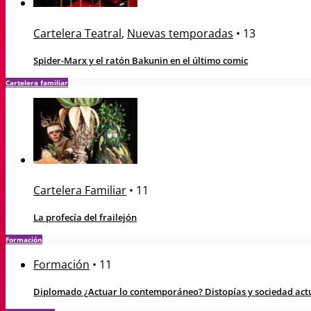
Cartelera Teatral
,
Nuevas temporadas
•
13
Spider-Marx y el ratón Bakunin en el último comic
Cartelera familiar
Cartelera Familiar
•
11
La profecía del frailejón
Formación
Formación
•
11
Diplomado ¿Actuar lo contemporáneo? Distopías y sociedad actua