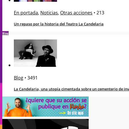
En portada
,
Noticias
,
Otras acciones
•
213
Un repaso por la historia del Teatro La Candelaria
Blog
Blog
•
3491
La Candelaria, una utopía cimentada sobre un cementerio de in