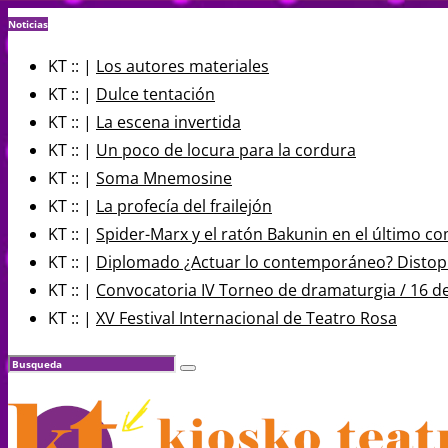
Noticias
KT :: |
Los autores materiales
KT :: |
Dulce tentación
KT :: |
La escena invertida
KT :: |
Un poco de locura para la cordura
KT :: |
Soma Mnemosine
KT :: |
La profecía del frailejón
KT :: |
Spider-Marx y el ratón Bakunin en el último co
KT :: |
Diplomado ¿Actuar lo contemporáneo? Distopía
KT :: |
Convocatoria IV Torneo de dramaturgia / 16 d
KT :: |
XV Festival Internacional de Teatro Rosa