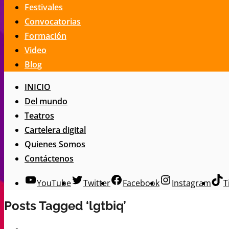
Festivales
Convocatorias
Formación
Video
Blog
INICIO
Del mundo
Teatros
Cartelera digital
Quienes Somos
Contáctenos
YouTube
Twitter
Facebook
Instagram
T
Posts Tagged ‘lgtbiq’