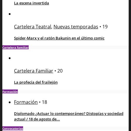
La escena invertida
Cartelera Teatral
,
Nuevas temporadas
•
19
Spider-Marx y el ratón Bakunin en el último comic
Cartelera familiar
Cartelera Familiar
•
20
La profecía del frailejón
Formación
Formación
•
18
Diplomado ¿Actuar lo contemporáneo? Distopías y sociedad
actual / 18 de agosto de...
Convocatorias