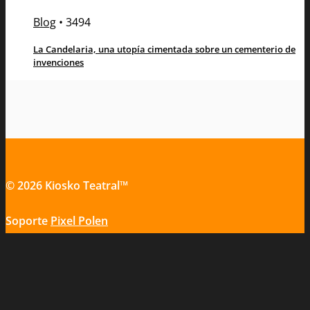
Blog
•
3494
La Candelaria, una utopía cimentada sobre un cementerio de
invenciones
© 2026 Kiosko Teatral™
Soporte
Pixel Polen