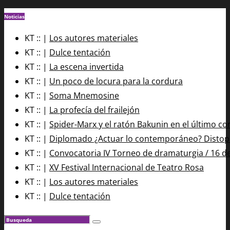
Noticias
KT :: |
Los autores materiales
KT :: |
Dulce tentación
KT :: |
La escena invertida
KT :: |
Un poco de locura para la cordura
KT :: |
Soma Mnemosine
KT :: |
La profecía del frailejón
KT :: |
Spider-Marx y el ratón Bakunin en el último co
KT :: |
Diplomado ¿Actuar lo contemporáneo? Distopía
KT :: |
Convocatoria IV Torneo de dramaturgia / 16 d
KT :: |
XV Festival Internacional de Teatro Rosa
KT :: |
Los autores materiales
KT :: |
Dulce tentación