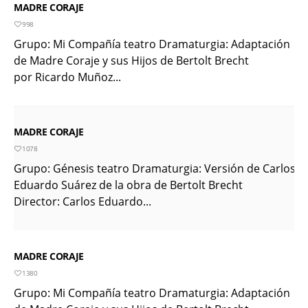
MADRE CORAJE
último comic
998
KT :: |
Diplomado
Grupo: Mi Compañía teatro Dramaturgia: Adaptación
¿Actuar lo
de Madre Coraje y sus Hijos de Bertolt Brecht
contemporáneo?
por Ricardo Muñoz...
Distopías y sociedad
actual / 18 de agosto
de 2026
MADRE CORAJE
KT :: |
Convocatoria IV
1078
Torneo de
Grupo: Génesis teatro Dramaturgia: Versión de Carlos
Eduardo Suárez de la obra de Bertolt Brecht
dramaturgia / 16 de
Director: Carlos Eduardo...
agosto de 2026
KT :: |
XV Festival
Internacional de
MADRE CORAJE
Teatro Rosa
1380
Grupo: Mi Compañía teatro Dramaturgia: Adaptación