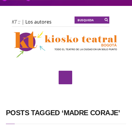
KT :: |
Los autores
materiales
KT :: |
Dulce tentación
KT :: |
La escena
invertida
KT :: |
Un poco de
locura para la
cordura
KT :: |
Soma
Mnemosine
KT :: |
La profecía del
POSTS TAGGED ‘MADRE CORAJE’
frailejón
KT :: |
Spider-Marx y
el ratón Bakunin en el