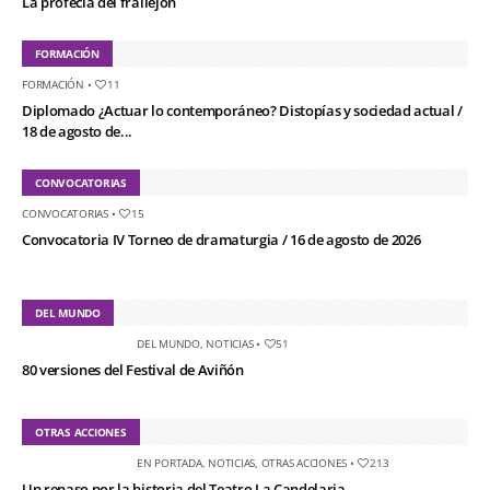
La profecía del frailejón
FORMACIÓN
FORMACIÓN
•
11
Diplomado ¿Actuar lo contemporáneo? Distopías y sociedad actual /
18 de agosto de...
CONVOCATORIAS
CONVOCATORIAS
•
15
Convocatoria IV Torneo de dramaturgia / 16 de agosto de 2026
DEL MUNDO
DEL MUNDO
,
NOTICIAS
•
51
80 versiones del Festival de Aviñón
OTRAS ACCIONES
EN PORTADA
,
NOTICIAS
,
OTRAS ACCIONES
•
213
Un repaso por la historia del Teatro La Candelaria