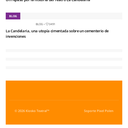
BLOG
BLOG
•
3491
La Candelaria, una utopía cimentada sobre un cementerio de
invenciones
© 2026 Kiosko Teatral™
Soporte
Pixel Polen