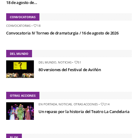
18 de agosto de...
CONVOCATORIAS
CONVOCATORIAS
•
18
Convocatoria IV Torneo de dramaturgia / 16 de agosto de 2026
DEL MUNDO
DEL MUNDO
,
NOTICIAS
•
51
80 versiones del Festival de Aviñón
OTRAS ACCIONES
EN PORTADA
,
NOTICIAS
,
OTRAS ACCIONES
•
214
Un repaso por la historia del Teatro La Candelaria
BLOG