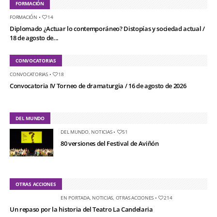
FORMACIÓN
FORMACIÓN
•
14
Diplomado ¿Actuar lo contemporáneo? Distopías y sociedad actual /
18 de agosto de...
CONVOCATORIAS
CONVOCATORIAS
•
18
Convocatoria IV Torneo de dramaturgia / 16 de agosto de 2026
DEL MUNDO
DEL MUNDO
,
NOTICIAS
•
51
80 versiones del Festival de Aviñón
OTRAS ACCIONES
EN PORTADA
,
NOTICIAS
,
OTRAS ACCIONES
•
214
Un repaso por la historia del Teatro La Candelaria