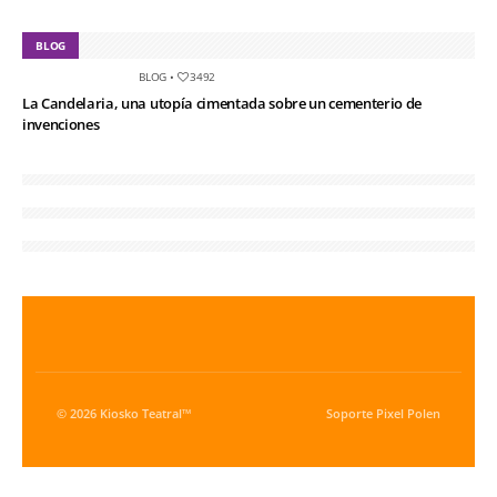
BLOG
BLOG
•
3492
La Candelaria, una utopía cimentada sobre un cementerio de
invenciones
© 2026 Kiosko Teatral™
Soporte
Pixel Polen