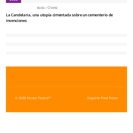
BLOG
•
3492
La Candelaria, una utopía cimentada sobre un cementerio de
invenciones
© 2026 Kiosko Teatral™
Soporte
Pixel Polen